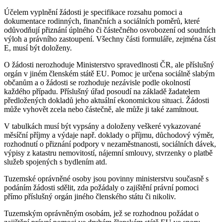
Účelem vyplnění žádosti je specifikace rozsahu pomoci a
dokumentace rodinných, finančních a sociálních poměrů, které
odůvodňují přiznání úplného či částečného osvobození od soudních
výloh a právního zastoupení. Všechny části formuláře, zejména část
E, musí být doloženy.
O žádosti nerozhoduje Ministerstvo spravedlnosti ČR, ale příslušný
orgán v jiném členském státě EU. Pomoc je určena sociálně slabým
občanům a o žádosti se rozhoduje nezávisle podle okolností
každého případu. Příslušný úřad posoudí na základě žadatelem
předložených dokladů jeho aktuální ekonomickou situaci. Žádosti
může vyhovět zcela nebo částečně, ale může ji také zamítnout.
V tabulkách musí být vypsány a doloženy veškeré vykazované
měsíční příjmy a výdaje např. doklady o příjmu, důchodový výměr,
rozhodnutí o přiznání podpory v nezaměstnanosti, sociálních dávek,
výpisy z katastru nemovitostí, nájemní smlouvy, stvrzenky o platbě
služeb spojených s bydlením atd.
Tuzemské oprávněné osoby jsou povinny ministerstvu současně s
podáním žádosti sdělit, zda požádaly o zajištění právní pomoci
přímo příslušný orgán jiného členského státu či nikoliv.
Tuzemským oprávněným osobám, jež se rozhodnou požádat o