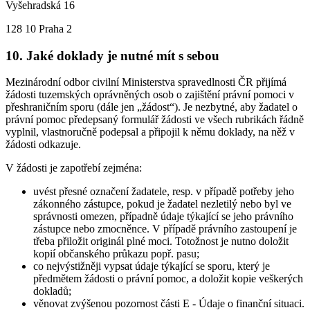
Vyšehradská 16
128 10 Praha 2
10. Jaké doklady je nutné mít s sebou
Mezinárodní odbor civilní Ministerstva spravedlnosti ČR přijímá
žádosti tuzemských oprávněných osob o zajištění právní pomoci v
přeshraničním sporu (dále jen „žádost“). Je nezbytné, aby žadatel o
právní pomoc předepsaný formulář žádosti ve všech rubrikách řádně
vyplnil, vlastnoručně podepsal a připojil k němu doklady, na něž v
žádosti odkazuje.
V žádosti je zapotřebí zejména:
uvést přesné označení žadatele, resp. v případě potřeby jeho
zákonného zástupce, pokud je žadatel nezletilý nebo byl ve
správnosti omezen, případně údaje týkající se jeho právního
zástupce nebo zmocněnce. V případě právního zastoupení je
třeba přiložit originál plné moci. Totožnost je nutno doložit
kopií občanského průkazu popř. pasu;
co nejvýstižněji vypsat údaje týkající se sporu, který je
předmětem žádosti o právní pomoc, a doložit kopie veškerých
dokladů;
věnovat zvýšenou pozornost části E - Údaje o finanční situaci.