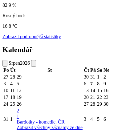
82.9 %
Rosný bod:
16.8 °C
Zobrazit podrobnější statistiky
Kalendář
Srpen
2026
Po
Út
St
Čt
Pá
So
Ne
27
28
29
30
31
1
2
3
4
5
6
7
8
9
10
11
12
13
14
15
16
17
18
19
20
21
22
23
24
25
26
27
28
29
30
2
1
31
1
3
4
5
6
Bardotky - komedie, ČR
Zobrazit všechny záznamy ze dne