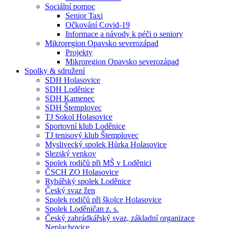
Sociální pomoc
Senior Taxi
Očkování Covid-19
Informace a návody k péči o seniory
Mikroregion Opavsko severozápad
Projekty
Mikroregion Opavsko severozápad
Spolky & sdružení
SDH Holasovice
SDH Loděnice
SDH Kamenec
SDH Štemplovec
TJ Sokol Holasovice
Sportovní klub Loděnice
TJ tenisový klub Štemplovec
Myslivecký spolek Hůrka Holasovice
Slezský venkov
Spolek rodičů při MŠ v Loděnici
ČSCH ZO Holasovice
Rybářský spolek Loděnice
Český svaz žen
Spolek rodičů při školce Holasovice
Spolek Loděničan z. s.
Český zahrádkářský svaz, základní organizace
Neplachovice