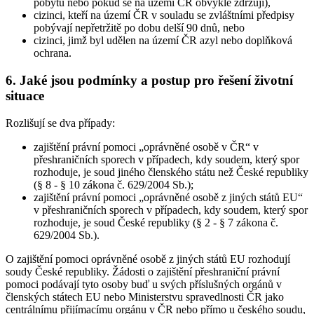
pobytu nebo pokud se na území ČR obvykle zdržují),
cizinci, kteří na území ČR v souladu se zvláštními předpisy
pobývají nepřetržitě po dobu delší 90 dnů, nebo
cizinci, jimž byl udělen na území ČR azyl nebo doplňková
ochrana.
6. Jaké jsou podmínky a postup pro řešení životní
situace
Rozlišují se dva případy:
zajištění právní pomoci „oprávněné osobě v ČR“ v
přeshraničních sporech v případech, kdy soudem, který spor
rozhoduje, je soud jiného členského státu než České republiky
(§ 8 - § 10 zákona č. 629/2004 Sb.);
zajištění právní pomoci „oprávněné osobě z jiných států EU“
v přeshraničních sporech v případech, kdy soudem, který spor
rozhoduje, je soud České republiky (§ 2 - § 7 zákona č.
629/2004 Sb.).
O zajištění pomoci oprávněné osobě z jiných států EU rozhodují
soudy České republiky. Žádosti o zajištění přeshraniční právní
pomoci podávají tyto osoby buď u svých příslušných orgánů v
členských státech EU nebo Ministerstvu spravedlnosti ČR jako
centrálnímu přijímacímu orgánu v ČR nebo přímo u českého soudu,