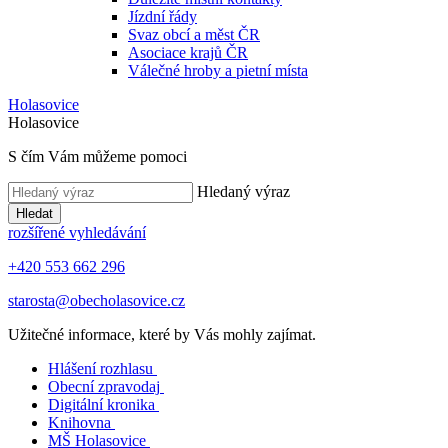
Jízdní řády
Svaz obcí a měst ČR
Asociace krajů ČR
Válečné hroby a pietní místa
Holasovice
Holasovice
S čím Vám můžeme pomoci
Hledaný výraz
Hledat
rozšířené vyhledávání
+420 553 662 296
starosta@obecholasovice.cz
Užitečné informace, které by Vás mohly zajímat.
Hlášení rozhlasu
Obecní zpravodaj
Digitální kronika
Knihovna
MŠ Holasovice