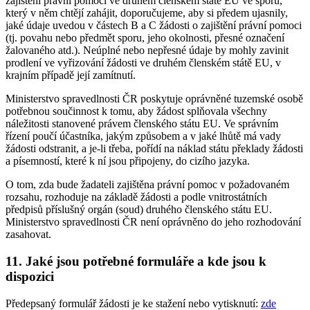
zajištění právní pomoci ve druhém členském státě EU ve sporu,
který v něm chtějí zahájit, doporučujeme, aby si předem ujasnily,
jaké údaje uvedou v částech B a C žádosti o zajištění právní pomoci
(tj. povahu nebo předmět sporu, jeho okolnosti, přesné označení
žalovaného atd.). Neúplné nebo nepřesné údaje by mohly zavinit
prodlení ve vyřizování žádosti ve druhém členském státě EU, v
krajním případě její zamítnutí.
Ministerstvo spravedlnosti ČR poskytuje oprávněné tuzemské osobě
potřebnou součinnost k tomu, aby žádost splňovala všechny
náležitosti stanovené právem členského státu EU. Ve správním
řízení poučí účastníka, jakým způsobem a v jaké lhůtě má vady
žádosti odstranit, a je-li třeba, pořídí na náklad státu překlady žádosti
a písemností, které k ní jsou připojeny, do cizího jazyka.
O tom, zda bude žadateli zajištěna právní pomoc v požadovaném
rozsahu, rozhoduje na základě žádosti a podle vnitrostátních
předpisů příslušný orgán (soud) druhého členského státu EU.
Ministerstvo spravedlnosti ČR není oprávněno do jeho rozhodování
zasahovat.
11. Jaké jsou potřebné formuláře a kde jsou k
dispozici
Předepsaný formulář žádosti je ke stažení nebo vytisknutí:
zde