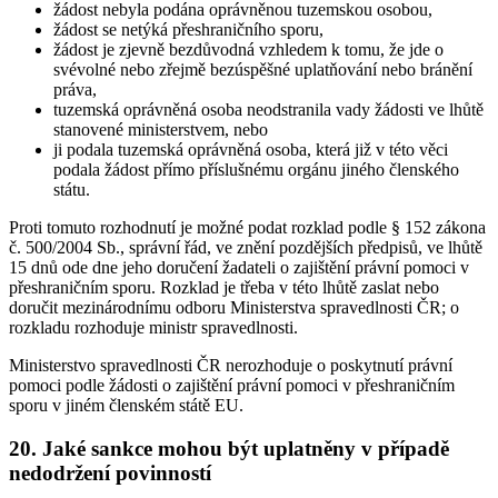
žádost nebyla podána oprávněnou tuzemskou osobou,
žádost se netýká přeshraničního sporu,
žádost je zjevně bezdůvodná vzhledem k tomu, že jde o
svévolné nebo zřejmě bezúspěšné uplatňování nebo bránění
práva,
tuzemská oprávněná osoba neodstranila vady žádosti ve lhůtě
stanovené ministerstvem, nebo
ji podala tuzemská oprávněná osoba, která již v této věci
podala žádost přímo příslušnému orgánu jiného členského
státu.
Proti tomuto rozhodnutí je možné podat rozklad podle § 152 zákona
č. 500/2004 Sb., správní řád, ve znění pozdějších předpisů, ve lhůtě
15 dnů ode dne jeho doručení žadateli o zajištění právní pomoci v
přeshraničním sporu. Rozklad je třeba v této lhůtě zaslat nebo
doručit mezinárodnímu odboru Ministerstva spravedlnosti ČR; o
rozkladu rozhoduje ministr spravedlnosti.
Ministerstvo spravedlnosti ČR nerozhoduje o poskytnutí právní
pomoci podle žádosti o zajištění právní pomoci v přeshraničním
sporu v jiném členském státě EU.
20. Jaké sankce mohou být uplatněny v případě
nedodržení povinností