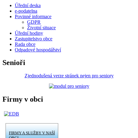
Úřední deska
e-podatelna
Povinné informace
GDPR
Životní situace
Úřední hodiny
Zastupitelstvo obce
Rada obce
Odpadové hospodářství
Senioři
Zjednodušená verze stránek nejen pro seniory
Firmy v obci
FIRMY A SLUŽBY V NAŠÍ
OBCI