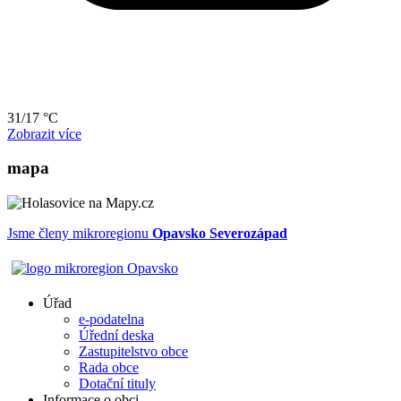
31/17 °C
Zobrazit více
mapa
Jsme členy mikroregionu
Opavsko Severozápad
Úřad
e-podatelna
Úřední deska
Zastupitelstvo obce
Rada obce
Dotační tituly
Informace o obci