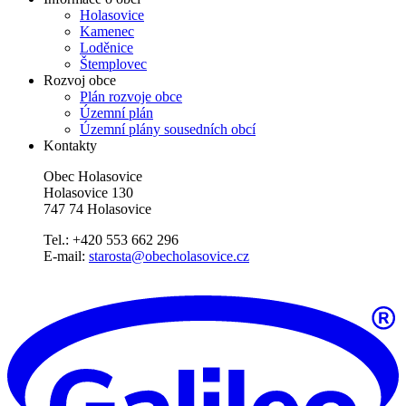
Holasovice
Kamenec
Loděnice
Štemplovec
Rozvoj obce
Plán rozvoje obce
Územní plán
Územní plány sousedních obcí
Kontakty
Obec Holasovice
Holasovice 130
747 74 Holasovice
Tel.: +420 553 662 296
E-mail:
starosta@obecholasovice.cz