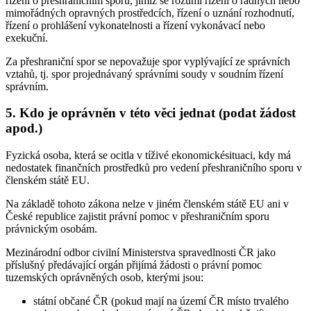
řízení o přeshraničním sporu, jimiž se rozumí řízení o řádných nebo
mimořádných opravných prostředcích, řízení o uznání rozhodnutí,
řízení o prohlášení vykonatelnosti a řízení vykonávací nebo
exekuční.
Za přeshraniční spor se nepovažuje spor vyplývající ze správních
vztahů, tj. spor projednávaný správními soudy v soudním řízení
správním.
5. Kdo je oprávněn v této věci jednat (podat žádost
apod.)
Fyzická osoba, která se ocitla v tíživé ekonomickésituaci, kdy má
nedostatek finančních prostředků pro vedení přeshraničního sporu v
členském státě EU.
Na základě tohoto zákona nelze v jiném členském státě EU ani v
České republice zajistit právní pomoc v přeshraničním sporu
právnickým osobám.
Mezinárodní odbor civilní Ministerstva spravedlnosti ČR jako
příslušný předávající orgán přijímá žádosti o právní pomoc
tuzemských oprávněných osob, kterými jsou:
státní občané ČR (pokud mají na území ČR místo trvalého