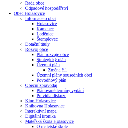
Rada obce
Odpadové hospodářství
Obec Holasovice
Informace o obci
Holasovice
Kamenec
Loděnice
Štemplovec
Dotační tituly
Rozvoj obce
Plán rozvoje obce
Strategický plán
Územní plán
Změna č.1
Územní plány sousedních obcí
Povodňový plán
Obecní zpravodaj
Plánované termíny vydání
Pravidla diskuze
Kino Holasovice
Knihovna Holasovice
Interaktivní mapa
Digitální kronika
Mateřská škola Holasovice
O mateřské škole