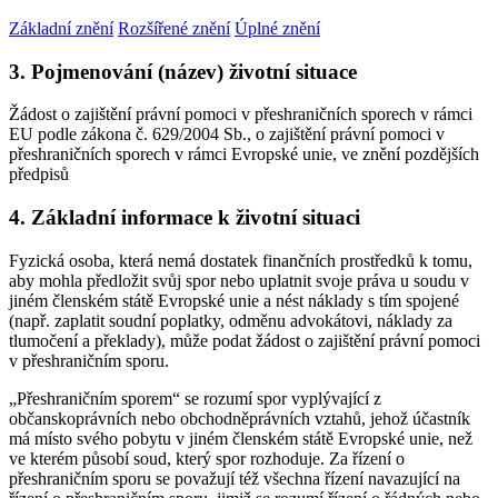
Základní znění
Rozšířené znění
Úplné znění
3. Pojmenování (název) životní situace
Žádost o zajištění právní pomoci v přeshraničních sporech v rámci
EU podle zákona č. 629/2004 Sb., o zajištění právní pomoci v
přeshraničních sporech v rámci Evropské unie, ve znění pozdějších
předpisů
4. Základní informace k životní situaci
Fyzická osoba, která nemá dostatek finančních prostředků k tomu,
aby mohla předložit svůj spor nebo uplatnit svoje práva u soudu v
jiném členském státě Evropské unie a nést náklady s tím spojené
(např. zaplatit soudní poplatky, odměnu advokátovi, náklady za
tlumočení a překlady), může podat žádost o zajištění právní pomoci
v přeshraničním sporu.
„Přeshraničním sporem“ se rozumí spor vyplývající z
občanskoprávních nebo obchodněprávních vztahů, jehož účastník
má místo svého pobytu v jiném členském státě Evropské unie, než
ve kterém působí soud, který spor rozhoduje. Za řízení o
přeshraničním sporu se považují též všechna řízení navazující na