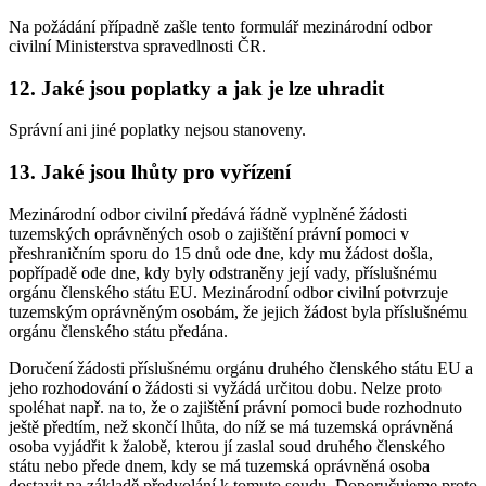
Na požádání případně zašle tento formulář mezinárodní odbor
civilní Ministerstva spravedlnosti ČR.
12. Jaké jsou poplatky a jak je lze uhradit
Správní ani jiné poplatky nejsou stanoveny.
13. Jaké jsou lhůty pro vyřízení
Mezinárodní odbor civilní předává řádně vyplněné žádosti
tuzemských oprávněných osob o zajištění právní pomoci v
přeshraničním sporu do 15 dnů ode dne, kdy mu žádost došla,
popřípadě ode dne, kdy byly odstraněny její vady, příslušnému
orgánu členského státu EU. Mezinárodní odbor civilní potvrzuje
tuzemským oprávněným osobám, že jejich žádost byla příslušnému
orgánu členského státu předána.
Doručení žádosti příslušnému orgánu druhého členského státu EU a
jeho rozhodování o žádosti si vyžádá určitou dobu. Nelze proto
spoléhat např. na to, že o zajištění právní pomoci bude rozhodnuto
ještě předtím, než skončí lhůta, do níž se má tuzemská oprávněná
osoba vyjádřit k žalobě, kterou jí zaslal soud druhého členského
státu nebo přede dnem, kdy se má tuzemská oprávněná osoba
dostavit na základě předvolání k tomuto soudu. Doporučujeme proto