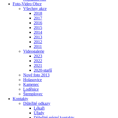
Foto-Video Obce
Všechny akce
2018
2017
2016
2015
2014
2013
2012
2011
Videogalerie
2023
2022
2021
2020-starší
Nové foto 2013
Holasovice
Kamenec
Loděnice
Štemplovec
Kontakty
Důležité odkazy
Lékaři
Úřady
Důležité místní kontakty