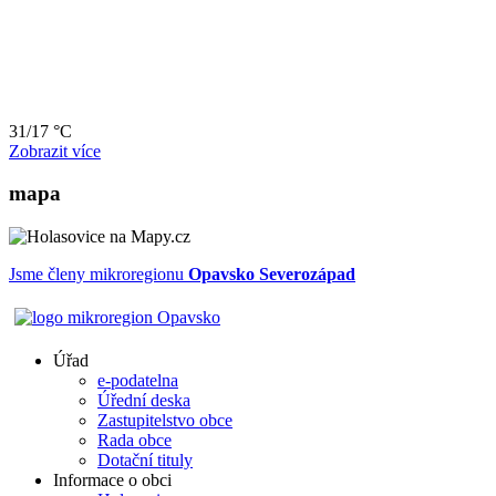
31/17 °C
Zobrazit více
mapa
Jsme členy mikroregionu
Opavsko Severozápad
Úřad
e-podatelna
Úřední deska
Zastupitelstvo obce
Rada obce
Dotační tituly
Informace o obci