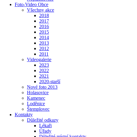
Foto-Video Obce
Všechny akce
2018
2017
2016
2015
2014
2013
2012
2011
Videogalerie
2023
2022
2021
2020-starší
Nové foto 2013
Holasovice
Kamenec
Loděnice
Štemplovec
Kontakty
Důležité odkazy
Lékaři
Úřady
Důležité místní kontakty