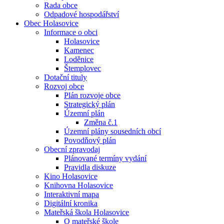
Rada obce
Odpadové hospodářství
Obec Holasovice
Informace o obci
Holasovice
Kamenec
Loděnice
Štemplovec
Dotační tituly
Rozvoj obce
Plán rozvoje obce
Strategický plán
Územní plán
Změna č.1
Územní plány sousedních obcí
Povodňový plán
Obecní zpravodaj
Plánované termíny vydání
Pravidla diskuze
Kino Holasovice
Knihovna Holasovice
Interaktivní mapa
Digitální kronika
Mateřská škola Holasovice
O mateřské škole