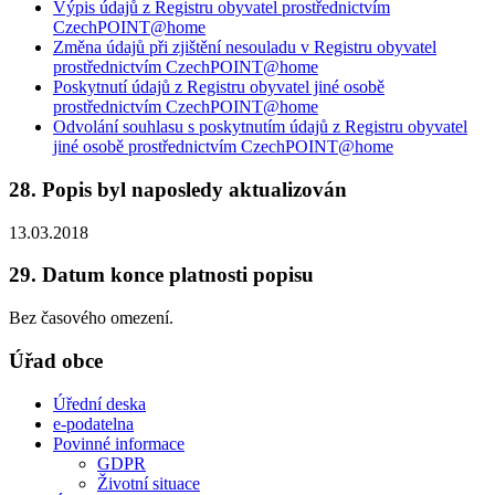
Výpis údajů z Registru obyvatel prostřednictvím
CzechPOINT@home
Změna údajů při zjištění nesouladu v Registru obyvatel
prostřednictvím CzechPOINT@home
Poskytnutí údajů z Registru obyvatel jiné osobě
prostřednictvím CzechPOINT@home
Odvolání souhlasu s poskytnutím údajů z Registru obyvatel
jiné osobě prostřednictvím CzechPOINT@home
28. Popis byl naposledy aktualizován
13.03.2018
29. Datum konce platnosti popisu
Bez časového omezení.
Úřad obce
Úřední deska
e-podatelna
Povinné informace
GDPR
Životní situace