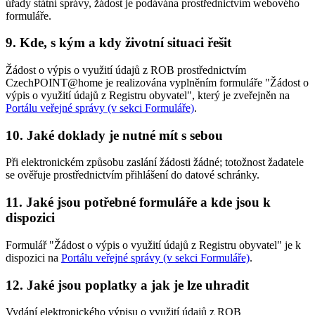
úřady státní správy, žádost je podávána prostřednictvím webového
formuláře.
9. Kde, s kým a kdy životní situaci řešit
Žádost o výpis o využití údajů z ROB prostřednictvím
CzechPOINT@home je realizována vyplněním formuláře "Žádost o
výpis o využití údajů z Registru obyvatel", který je zveřejněn na
Portálu veřejné správy (v sekci Formuláře)
.
10. Jaké doklady je nutné mít s sebou
Při elektronickém způsobu zaslání žádosti žádné; totožnost žadatele
se ověřuje prostřednictvím přihlášení do datové schránky.
11. Jaké jsou potřebné formuláře a kde jsou k
dispozici
Formulář "Žádost o výpis o využití údajů z Registru obyvatel" je k
dispozici na
Portálu veřejné správy (v sekci Formuláře)
.
12. Jaké jsou poplatky a jak je lze uhradit
Vydání elektronického výpisu o využití údajů z ROB