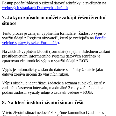
Postup podání žádosti o zřízení datové schránky je zveřejněn na
webových stránkách Datových schránek
.
7. Jakým způsobem můžete zahájit řešení životní
situace
Tento proces je zahájen vyplněním formuláře "Žádost o výpis o
využití údajů z Registru obyvatel", který je zveřejněn na
Portálu
veřejné správy (v sekci Formuláře)
.
Na základě vyplnění žádosti (formuláře) a jejím následném zaslání
prostřednictvím Informačního systému datových schránek je
zpracován elektronický výpis o využití údajů z ROB.
Výpis je automaticky zaslán do datové schránky žadatele jako
datová zpráva určená do vlastních rukou.
Výpis obsahuje identifikaci žadatele a seznam subjektů, které v
zadaném časovém intervalu, maximálně 2 roky zpětně od data
podání žádosti, využily údaje o žadateli vedené v ROB.
8. Na které instituci životní situaci řešit
V této životní situaci nedochází k přímé komunikaci žadatele s