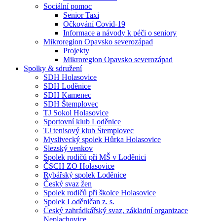
Sociální pomoc
Senior Taxi
Očkování Covid-19
Informace a návody k péči o seniory
Mikroregion Opavsko severozápad
Projekty
Mikroregion Opavsko severozápad
Spolky & sdružení
SDH Holasovice
SDH Loděnice
SDH Kamenec
SDH Štemplovec
TJ Sokol Holasovice
Sportovní klub Loděnice
TJ tenisový klub Štemplovec
Myslivecký spolek Hůrka Holasovice
Slezský venkov
Spolek rodičů při MŠ v Loděnici
ČSCH ZO Holasovice
Rybářský spolek Loděnice
Český svaz žen
Spolek rodičů při školce Holasovice
Spolek Loděničan z. s.
Český zahrádkářský svaz, základní organizace
Neplachovice