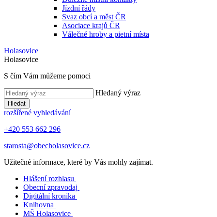
Jízdní řády
Svaz obcí a měst ČR
Asociace krajů ČR
Válečné hroby a pietní místa
Holasovice
Holasovice
S čím Vám můžeme pomoci
Hledaný výraz
Hledat
rozšířené vyhledávání
+420 553 662 296
starosta@obecholasovice.cz
Užitečné informace, které by Vás mohly zajímat.
Hlášení rozhlasu
Obecní zpravodaj
Digitální kronika
Knihovna
MŠ Holasovice