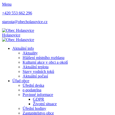
Menu
+420 553 662 296
starosta@obecholasovice.cz
Holasovice
Aktuální info
Aktuality
Hlášení místního rozhlasu
Kulturní akce v obci a okolí
Aktuální teplota
Stavy vodních toků
Aktuální počasí
Úřad obce
Úřední deska
e-podatelna
Povinné informace
GDPR
Životní situace
Úřední hodiny
Zastupitelstvo obce