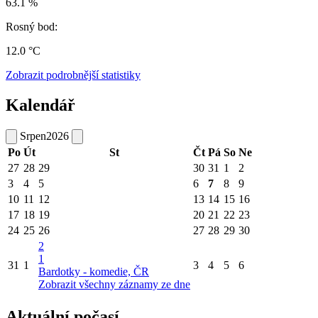
63.1 %
Rosný bod:
12.0 °C
Zobrazit podrobnější statistiky
Kalendář
Srpen
2026
Po
Út
St
Čt
Pá
So
Ne
27
28
29
30
31
1
2
3
4
5
6
7
8
9
10
11
12
13
14
15
16
17
18
19
20
21
22
23
24
25
26
27
28
29
30
2
1
31
1
3
4
5
6
Bardotky - komedie, ČR
Zobrazit všechny záznamy ze dne
Aktuální počasí