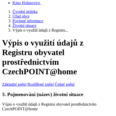
Kino Holasovice
Úvodní stránka
Úřad obce
Povinné informace
Životní situace
Výpis o využití údajů z Registru...
Výpis o využití údajů z
Registru obyvatel
prostřednictvím
CzechPOINT@home
Základní znění
Rozšířené znění
Úplné znění
3. Pojmenování (název) životní situace
Výpis o využití údajů z Registru obyvatel prostřednictvím
CzechPOINT@home