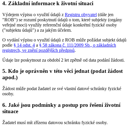
4. Základní informace k životní situaci
Výdejem výpisu o využití údajů z
Registru obyvatel
(dále jen
"ROB") se rozumí poskytnutí údajů o tom, které subjekty (orgány
veřejné moci) využily referenční údaje konkrétní fyzické osoby
("subjektu údajů") a za jakým účelem.
O vydání výpisu o využití údajů z ROB může požádat subjekt údajů
podle
§ 14 odst. 4
a
§ 58 zákona č. 111/2009 Sb., o základních
registrech, ve znění pozdějších předpisů
.
Údaje lze poskytnout za období 2 let zpětně od data podání žádosti.
5. Kdo je oprávněn v této věci jednat (podat žádost
apod.)
Žádost může podat žadatel ze své vlastní datové schránky fyzické
osoby.
6. Jaké jsou podmínky a postup pro řešení životní
situace
Žadatel musí mít zřízenu datovou schránku fyzické osoby.