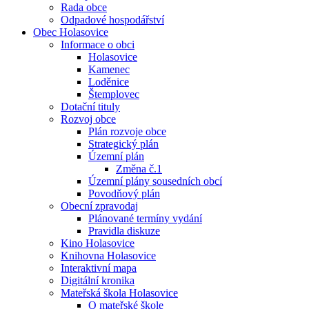
Rada obce
Odpadové hospodářství
Obec Holasovice
Informace o obci
Holasovice
Kamenec
Loděnice
Štemplovec
Dotační tituly
Rozvoj obce
Plán rozvoje obce
Strategický plán
Územní plán
Změna č.1
Územní plány sousedních obcí
Povodňový plán
Obecní zpravodaj
Plánované termíny vydání
Pravidla diskuze
Kino Holasovice
Knihovna Holasovice
Interaktivní mapa
Digitální kronika
Mateřská škola Holasovice
O mateřské škole