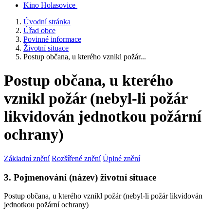
Kino Holasovice
Úvodní stránka
Úřad obce
Povinné informace
Životní situace
Postup občana, u kterého vznikl požár...
Postup občana, u kterého
vznikl požár (nebyl-li požár
likvidován jednotkou požární
ochrany)
Základní znění
Rozšířené znění
Úplné znění
3. Pojmenování (název) životní situace
Postup občana, u kterého vznikl požár (nebyl-li požár likvidován
jednotkou požární ochrany)