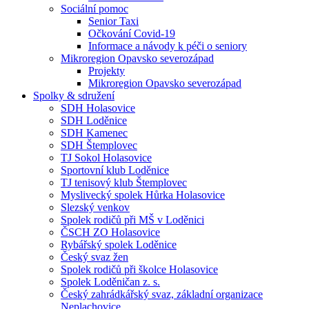
Sociální pomoc
Senior Taxi
Očkování Covid-19
Informace a návody k péči o seniory
Mikroregion Opavsko severozápad
Projekty
Mikroregion Opavsko severozápad
Spolky & sdružení
SDH Holasovice
SDH Loděnice
SDH Kamenec
SDH Štemplovec
TJ Sokol Holasovice
Sportovní klub Loděnice
TJ tenisový klub Štemplovec
Myslivecký spolek Hůrka Holasovice
Slezský venkov
Spolek rodičů při MŠ v Loděnici
ČSCH ZO Holasovice
Rybářský spolek Loděnice
Český svaz žen
Spolek rodičů při školce Holasovice
Spolek Loděničan z. s.
Český zahrádkářský svaz, základní organizace
Neplachovice