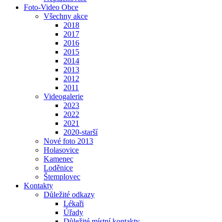
Foto-Video Obce
Všechny akce
2018
2017
2016
2015
2014
2013
2012
2011
Videogalerie
2023
2022
2021
2020-starší
Nové foto 2013
Holasovice
Kamenec
Loděnice
Štemplovec
Kontakty
Důležité odkazy
Lékaři
Úřady
Důležité místní kontakty