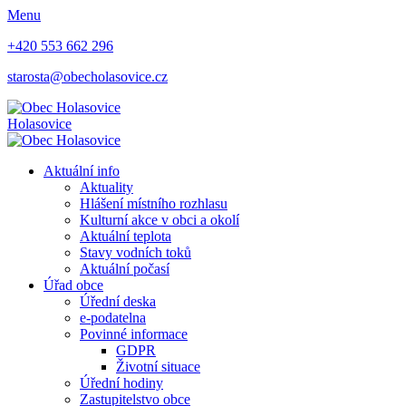
Menu
+420 553 662 296
starosta@obecholasovice.cz
Holasovice
Aktuální info
Aktuality
Hlášení místního rozhlasu
Kulturní akce v obci a okolí
Aktuální teplota
Stavy vodních toků
Aktuální počasí
Úřad obce
Úřední deska
e-podatelna
Povinné informace
GDPR
Životní situace
Úřední hodiny
Zastupitelstvo obce