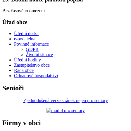
Bez časového omezení.
Úřad obce
Úřední deska
e-podatelna
Povinné informace
GDPR
Životní situace
Úřední hodiny
Zastupitelstvo obce
Rada obce
Odpadové hospodářství
Senioři
Zjednodušená verze stránek nejen pro seniory
Firmy v obci