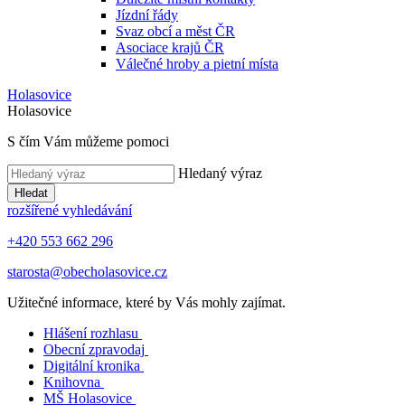
Jízdní řády
Svaz obcí a měst ČR
Asociace krajů ČR
Válečné hroby a pietní místa
Holasovice
Holasovice
S čím Vám můžeme pomoci
Hledaný výraz
Hledat
rozšířené vyhledávání
+420 553 662 296
starosta@obecholasovice.cz
Užitečné informace, které by Vás mohly zajímat.
Hlášení rozhlasu
Obecní zpravodaj
Digitální kronika
Knihovna
MŠ Holasovice