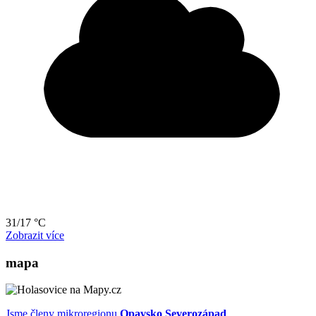
31/17 °C
Zobrazit více
mapa
Jsme členy mikroregionu
Opavsko Severozápad