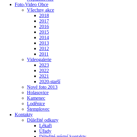
Foto-Video Obce
Všechny akce
2018
2017
2016
2015
2014
2013
2012
2011
Videogalerie
2023
2022
2021
2020-starší
Nové foto 2013
Holasovice
Kamenec
Loděnice
Štemplovec
Kontakty
Důležité odkazy
Lékaři
Úřady
Důležité místní kontakty