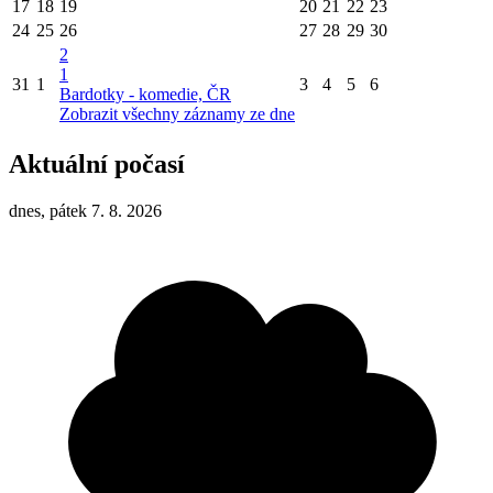
17
18
19
20
21
22
23
24
25
26
27
28
29
30
2
1
31
1
3
4
5
6
Bardotky - komedie, ČR
Zobrazit všechny záznamy ze dne
Aktuální počasí
dnes, pátek 7. 8. 2026