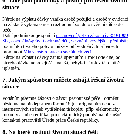
6. Jaké jsou podmínky a postup pro řešení životní
situace
Nárok na výplatu dávky vzniká osobě pečující a osobě v evidenci
na základě vykonatelnosti rozhodnutí soudu o svěření dítěte do
péče.
Další podmínkou je splnění
ustanovení § 47o zákona č. 359/1999
Sb., o sociálně-právní ochraně dětí, ve znění pozdějších předpisů
;
podmínku trvalého pobytu může v odůvodněných případech
prominout
Ministerstvo práce a sociálních věcí
.
Nárok na výplatu dávky zaniká uplynutím 1 roku ode dne, od
kterého dávka nebo její část náleží, nebyl-li nárok v této lhůtě
uplatněn.
7. Jakým způsobem můžete zahájit řešení životní
situace
Podáním písemné žádosti o dávku pěstounské péče - odměnu
pěstouna na předepsaném formuláři (na originálním nebo z
internetových stránek vytištěném tiskopisu, příp. elektronicky,
pokud vlastníte certifikát pro elektronický podpis) na příslušné
kontaktní pracoviště Úřadu práce České republiky.
8. Na které instituci životní situaci řešit