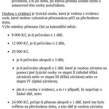
povinnost, a to po dobu, po kterou probíhá soudní řízení o
ustanovení této osoby poručníkem.
Osobou v evidenci
je fyzická osoba, která je vedena v evidenci
osob, které mohou vykonávat pěstounskou péči na přechodnou
dobu.
Výše odměny pěstouna činí za kalendářní měsíc:
8 000 Kč, je-li pečováno o 1 dítě,
12 000 Kč, je-li pečováno o 2 děti,
20 000 Kč,
je-li pečováno alespoň o 3 děti,
je-li pečováno alespoň o 1 dítě, které je osobou závislou na
pomoci jiné fyzické osoby ve stupni II (středně těžká
závislost) nebo ve stupni III (těžká závislost) nebo ve
stupni IV (úplná závislost),
jde-li o osobu v evidenci, a to i v případě, že nepečuje o
žádné dítě, nebo
24 000 Kč, pečuje-li pěstoun alespoň o 1 dítě, které mu bylo
svěřeno na přechodnou dobu, a toto dítě je osobou závislou