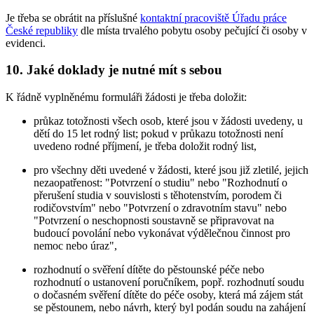
Je třeba se obrátit na příslušné
kontaktní pracoviště Úřadu práce
České republiky
dle místa trvalého pobytu osoby pečující či osoby v
evidenci.
10. Jaké doklady je nutné mít s sebou
K řádně vyplněnému formuláři žádosti je třeba doložit:
průkaz totožnosti všech osob, které jsou v žádosti uvedeny, u
dětí do 15 let rodný list; pokud v průkazu totožnosti není
uvedeno rodné příjmení, je třeba doložit rodný list,
pro všechny děti uvedené v žádosti, které jsou již zletilé, jejich
nezaopatřenost: "Potvrzení o studiu" nebo "Rozhodnutí o
přerušení studia v souvislosti s těhotenstvím, porodem či
rodičovstvím" nebo "Potvrzení o zdravotním stavu" nebo
"Potvrzení o neschopnosti soustavně se připravovat na
budoucí povolání nebo vykonávat výdělečnou činnost pro
nemoc nebo úraz",
rozhodnutí o svěření dítěte do pěstounské péče nebo
rozhodnutí o ustanovení poručníkem, popř. rozhodnutí soudu
o dočasném svěření dítěte do péče osoby, která má zájem stát
se pěstounem, nebo návrh, který byl podán soudu na zahájení