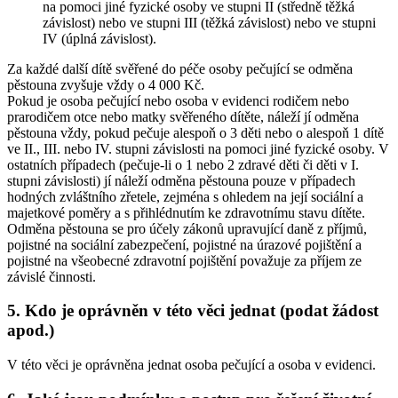
na pomoci jiné fyzické osoby ve stupni II (středně těžká
závislost) nebo ve stupni III (těžká závislost) nebo ve stupni
IV (úplná závislost).
Za každé další dítě svěřené do péče osoby pečující se odměna
pěstouna zvyšuje vždy o 4 000 Kč.
Pokud je osoba pečující nebo osoba v evidenci rodičem nebo
prarodičem otce nebo matky svěřeného dítěte, náleží jí odměna
pěstouna vždy, pokud pečuje alespoň o 3 děti nebo o alespoň 1 dítě
ve II., III. nebo IV. stupni závislosti na pomoci jiné fyzické osoby. V
ostatních případech (pečuje-li o 1 nebo 2 zdravé děti či děti v I.
stupni závislosti) jí náleží odměna pěstouna pouze v případech
hodných zvláštního zřetele, zejména s ohledem na její sociální a
majetkové poměry a s přihlédnutím ke zdravotnímu stavu dítěte.
Odměna pěstouna se pro účely zákonů upravující daně z příjmů,
pojistné na sociální zabezpečení, pojistné na úrazové pojištění a
pojistné na všeobecné zdravotní pojištění považuje za příjem ze
závislé činnosti.
5. Kdo je oprávněn v této věci jednat (podat žádost
apod.)
V této věci je oprávněna jednat osoba pečující a osoba v evidenci.