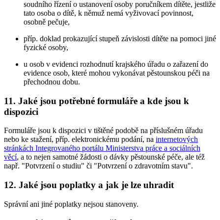
soudního řízení o ustanovení osoby poručníkem dítěte, jestliže
tato osoba o dítě, k němuž nemá vyživovací povinnost,
osobně pečuje,
příp. doklad prokazující stupeň závislosti dítěte na pomoci jiné
fyzické osoby,
u osob v evidenci rozhodnutí krajského úřadu o zařazení do
evidence osob, které mohou vykonávat pěstounskou péči na
přechodnou dobu.
11. Jaké jsou potřebné formuláře a kde jsou k
dispozici
Formuláře jsou k dispozici v tištěné podobě na příslušném úřadu
nebo ke stažení, příp. elektronickému podání, na
internetových
stránkách Integrovaného portálu Ministerstva práce a sociálních
věcí
, a to nejen samotné žádosti o dávky pěstounské péče, ale též
např. "Potvrzení o studiu" či "Potvrzení o zdravotním stavu".
12. Jaké jsou poplatky a jak je lze uhradit
Správní ani jiné poplatky nejsou stanoveny.