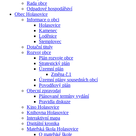
Rada obce
Odpadové hospodářství
Obec Holasovice
Informace o obci
Holasovice
Kamenec
Loděnice
Štemplovec
Dotační tituly
Rozvoj obce
Plán rozvoje obce
Strategický plán
Územní plán
Změna č.1
Územní plány sousedních obcí
Povodňový plán
Obecní zpravodaj
Plánované termíny vydání
Pravidla diskuze
Kino Holasovice
Knihovna Holasovice
Interaktivní mapa
Digitální kronika
Mateřská škola Holasovice
O mateřské škole