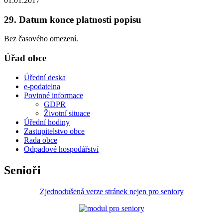
01.01.2017
29. Datum konce platnosti popisu
Bez časového omezení.
Úřad obce
Úřední deska
e-podatelna
Povinné informace
GDPR
Životní situace
Úřední hodiny
Zastupitelstvo obce
Rada obce
Odpadové hospodářství
Senioři
Zjednodušená verze stránek nejen pro seniory