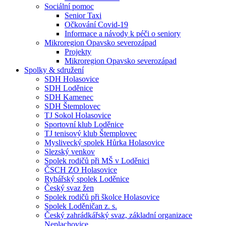
Sociální pomoc
Senior Taxi
Očkování Covid-19
Informace a návody k péči o seniory
Mikroregion Opavsko severozápad
Projekty
Mikroregion Opavsko severozápad
Spolky & sdružení
SDH Holasovice
SDH Loděnice
SDH Kamenec
SDH Štemplovec
TJ Sokol Holasovice
Sportovní klub Loděnice
TJ tenisový klub Štemplovec
Myslivecký spolek Hůrka Holasovice
Slezský venkov
Spolek rodičů při MŠ v Loděnici
ČSCH ZO Holasovice
Rybářský spolek Loděnice
Český svaz žen
Spolek rodičů při školce Holasovice
Spolek Loděničan z. s.
Český zahrádkářský svaz, základní organizace
Neplachovice