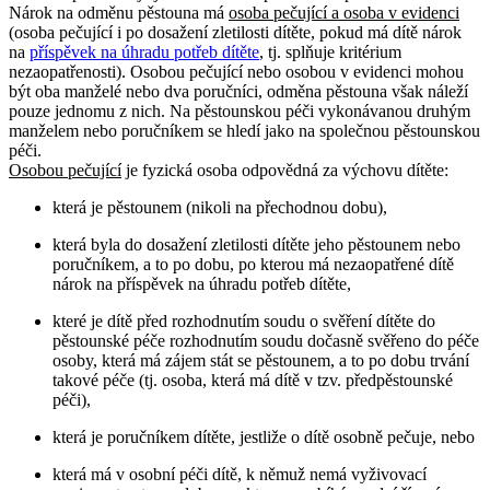
Nárok na odměnu pěstouna má
osoba pečující a osoba v evidenci
(osoba pečující i po dosažení zletilosti dítěte, pokud má dítě nárok
na
příspěvek na úhradu potřeb dítěte
, tj. splňuje kritérium
nezaopatřenosti). Osobou pečující nebo osobou v evidenci mohou
být oba manželé nebo dva poručníci, odměna pěstouna však náleží
pouze jednomu z nich. Na pěstounskou péči vykonávanou druhým
manželem nebo poručníkem se hledí jako na společnou pěstounskou
péči.
Osobou pečující
je fyzická osoba odpovědná za výchovu dítěte:
která je pěstounem (nikoli na přechodnou dobu),
která byla do dosažení zletilosti dítěte jeho pěstounem nebo
poručníkem, a to po dobu, po kterou má nezaopatřené dítě
nárok na příspěvek na úhradu potřeb dítěte,
které je dítě před rozhodnutím soudu o svěření dítěte do
pěstounské péče rozhodnutím soudu dočasně svěřeno do péče
osoby, která má zájem stát se pěstounem, a to po dobu trvání
takové péče (tj. osoba, která má dítě v tzv. předpěstounské
péči),
která je poručníkem dítěte, jestliže o dítě osobně pečuje, nebo
která má v osobní péči dítě, k němuž nemá vyživovací