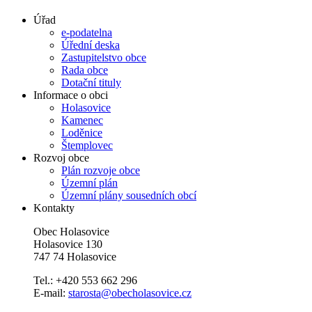
Úřad
e-podatelna
Úřední deska
Zastupitelstvo obce
Rada obce
Dotační tituly
Informace o obci
Holasovice
Kamenec
Loděnice
Štemplovec
Rozvoj obce
Plán rozvoje obce
Územní plán
Územní plány sousedních obcí
Kontakty
Obec Holasovice
Holasovice 130
747 74 Holasovice
Tel.: +420 553 662 296
E-mail:
starosta@obecholasovice.cz