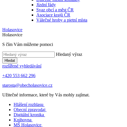
Jízdní řády
Svaz obcí a měst ČR
Asociace krajů ČR
Válečné hroby a pietní místa
Holasovice
Holasovice
S čím Vám můžeme pomoci
Hledaný výraz
Hledat
rozšířené vyhledávání
+420 553 662 296
starosta@obecholasovice.cz
Užitečné informace, které by Vás mohly zajímat.
Hlášení rozhlasu
Obecní zpravodaj
Digitální kronika
Knihovna
MŠ Holasovice