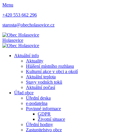
Menu
+420 553 662 296
starosta@obecholasovice.cz
Holasovice
Aktuální info
Aktuality
Hlášení místního rozhlasu
Kulturní akce v obci a okolí
Aktuální teplota
Stavy vodních toků
Aktuální počasí
Úřad obce
Úřední deska
e-podatelna
Povinné informace
GDPR
Životní situace
Úřední hodiny
Zastupitelstvo obce