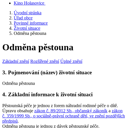
Kino Holasovice
Úvodní stránka
Úřad obce
Povinné informace
Životní situace
Odměna pěstouna
Odměna pěstouna
Základní znění
Rozšířené znění
Úplné znění
3. Pojmenování (název) životní situace
Odměna pěstouna
4. Základní informace k životní situaci
Pěstounská péče je jednou z forem náhradní rodinné péče o dítě.
Úpravu obsahuje
zákon č. 89/2012 Sb., občanský zákoník
a
zákon
č. 359/1999 Sb., o sociálně-právní ochraně dětí, ve znění pozdějších
předpisů
.
Odměna pěstouna je jednou z dávek pěstounské péče.