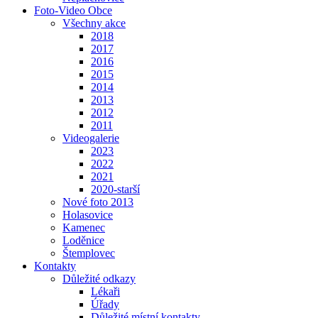
Foto-Video Obce
Všechny akce
2018
2017
2016
2015
2014
2013
2012
2011
Videogalerie
2023
2022
2021
2020-starší
Nové foto 2013
Holasovice
Kamenec
Loděnice
Štemplovec
Kontakty
Důležité odkazy
Lékaři
Úřady
Důležité místní kontakty