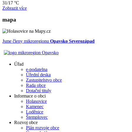
31/17 °C
Zobrazit více
mapa
Jsme členy mikroregionu
Opavsko Severozápad
Úřad
e-podatelna
Úřední deska
Zastupitelstvo obce
Rada obce
Dotační tituly
Informace o obci
Holasovice
Kamenec
Loděnice
Štemplovec
Rozvoj obce
Plán rozvoje obce