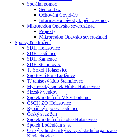
Sociální pomoc
Senior Taxi
Očkování Covid-19
Informace a návody k péči o seniory
Mikroregion Opavsko severozápad
Projekty
Mikroregion Opavsko severozápad
Spolky & sdružení
SDH Holasovice
SDH Loděnice
SDH Kamenec
SDH Štemplovec
TJ Sokol Holasovice
Sportovní klub Loděnice
TJ tenisový klub Štemplovec
Myslivecký spolek Hůrka Holasovice
Slezský venkov
Spolek rodičů při MŠ v Loděnici
ČSCH ZO Holasovice
Rybářský spolek Loděnice
Český svaz žen
Spolek rodičů při školce Holasovice
Spolek Loděničan z. s.
Český zahrádkářský svaz, základní organizace
Neplachovice