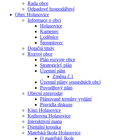
Rada obce
Odpadové hospodářství
Obec Holasovice
Informace o obci
Holasovice
Kamenec
Loděnice
Štemplovec
Dotační tituly
Rozvoj obce
Plán rozvoje obce
Strategický plán
Územní plán
Změna č.1
Územní plány sousedních obcí
Povodňový plán
Obecní zpravodaj
Plánované termíny vydání
Pravidla diskuze
Kino Holasovice
Knihovna Holasovice
Interaktivní mapa
Digitální kronika
Mateřská škola Holasovice
O mateřské škole