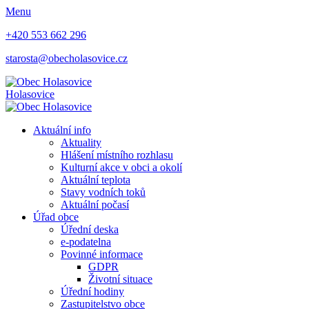
Menu
+420 553 662 296
starosta@obecholasovice.cz
Holasovice
Aktuální info
Aktuality
Hlášení místního rozhlasu
Kulturní akce v obci a okolí
Aktuální teplota
Stavy vodních toků
Aktuální počasí
Úřad obce
Úřední deska
e-podatelna
Povinné informace
GDPR
Životní situace
Úřední hodiny
Zastupitelstvo obce