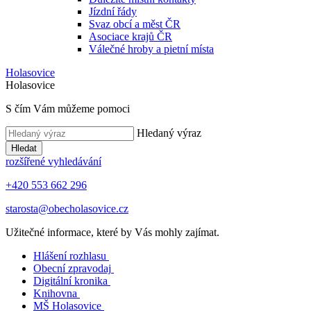
Jízdní řády
Svaz obcí a měst ČR
Asociace krajů ČR
Válečné hroby a pietní místa
Holasovice
Holasovice
S čím Vám můžeme pomoci
Hledaný výraz
Hledat
rozšířené vyhledávání
+420 553 662 296
starosta@obecholasovice.cz
Užitečné informace, které by Vás mohly zajímat.
Hlášení rozhlasu
Obecní zpravodaj
Digitální kronika
Knihovna
MŠ Holasovice