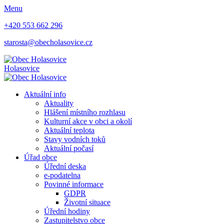
Menu
+420 553 662 296
starosta@obecholasovice.cz
Holasovice
Aktuální info
Aktuality
Hlášení místního rozhlasu
Kulturní akce v obci a okolí
Aktuální teplota
Stavy vodních toků
Aktuální počasí
Úřad obce
Úřední deska
e-podatelna
Povinné informace
GDPR
Životní situace
Úřední hodiny
Zastupitelstvo obce