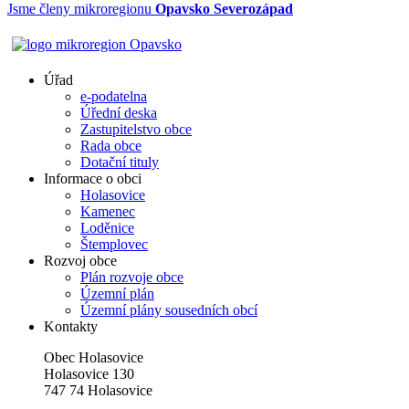
Jsme členy mikroregionu
Opavsko Severozápad
Úřad
e-podatelna
Úřední deska
Zastupitelstvo obce
Rada obce
Dotační tituly
Informace o obci
Holasovice
Kamenec
Loděnice
Štemplovec
Rozvoj obce
Plán rozvoje obce
Územní plán
Územní plány sousedních obcí
Kontakty
Obec Holasovice
Holasovice 130
747 74 Holasovice