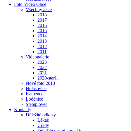
Foto-Video Obce
Všechny akce
2018
2017
2016
2015
2014
2013
2012
2011
Videogalerie
2023
2022
2021
2020-starší
Nové foto 2013
Holasovice
Kamenec
Loděnice
Štemplovec
Kontakty
Důležité odkazy
Lékaři
Úřady
Důležité místní kontakty