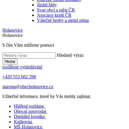
Jízdní řády
Svaz obcí a měst ČR
Asociace krajů ČR
Válečné hroby a pietní místa
Holasovice
Holasovice
S čím Vám můžeme pomoci
Hledaný výraz
Hledat
rozšířené vyhledávání
+420 553 662 296
starosta@obecholasovice.cz
Užitečné informace, které by Vás mohly zajímat.
Hlášení rozhlasu
Obecní zpravodaj
Digitální kronika
Knihovna
MŠ Holasovice