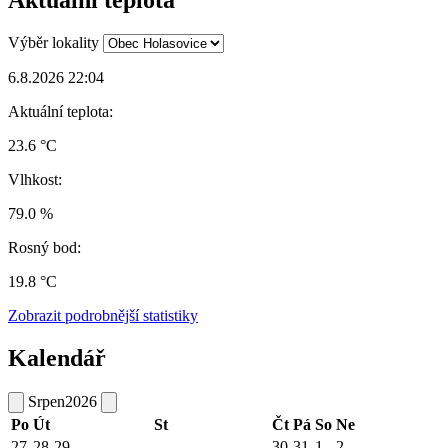
Aktuální teplota
Výběr lokality
6.8.2026 22:04
Aktuální teplota:
23.6 °C
Vlhkost:
79.0 %
Rosný bod:
19.8 °C
Zobrazit podrobnější statistiky
Kalendář
Srpen
2026
Po
Út
St
Čt
Pá
So
Ne
27
28
29
30
31
1
2