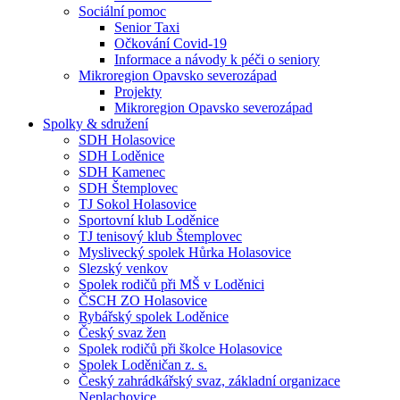
Sociální pomoc
Senior Taxi
Očkování Covid-19
Informace a návody k péči o seniory
Mikroregion Opavsko severozápad
Projekty
Mikroregion Opavsko severozápad
Spolky & sdružení
SDH Holasovice
SDH Loděnice
SDH Kamenec
SDH Štemplovec
TJ Sokol Holasovice
Sportovní klub Loděnice
TJ tenisový klub Štemplovec
Myslivecký spolek Hůrka Holasovice
Slezský venkov
Spolek rodičů při MŠ v Loděnici
ČSCH ZO Holasovice
Rybářský spolek Loděnice
Český svaz žen
Spolek rodičů při školce Holasovice
Spolek Loděničan z. s.
Český zahrádkářský svaz, základní organizace
Neplachovice