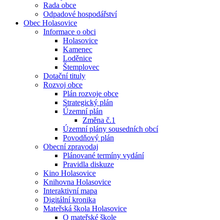
Rada obce
Odpadové hospodářství
Obec Holasovice
Informace o obci
Holasovice
Kamenec
Loděnice
Štemplovec
Dotační tituly
Rozvoj obce
Plán rozvoje obce
Strategický plán
Územní plán
Změna č.1
Územní plány sousedních obcí
Povodňový plán
Obecní zpravodaj
Plánované termíny vydání
Pravidla diskuze
Kino Holasovice
Knihovna Holasovice
Interaktivní mapa
Digitální kronika
Mateřská škola Holasovice
O mateřské škole